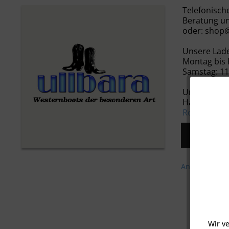
Telefonisch
Beratung un
oder:
shop@
Unsere Lade
Montag bis F
Samstag: 11
Unser Laden
Hahnenstraß
Route anze
Damen
Anfrage-Form
Wir v