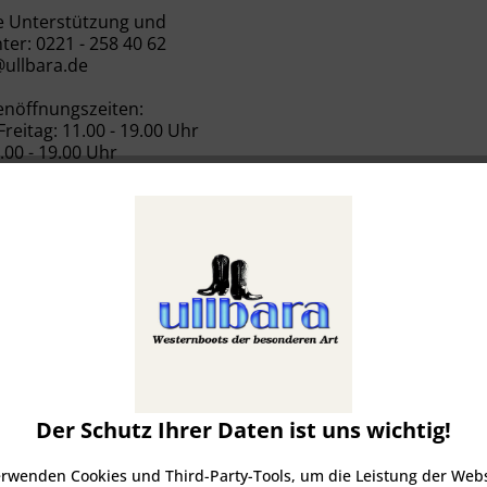
e Unterstützung und
ter:
0221 - 258 40 62
ullbara.de
nöffnungszeiten:
reitag: 11.00 - 19.00 Uhr
.00 - 19.00 Uhr
geschäft:
e 41, 50667 Köln, Deutschland
igen
Herren
Marken
Gürtel
SALE
ular
Der Schutz Ihrer Daten ist uns wichtig!
erwenden Cookies und Third-Party-Tools, um die Leistung der Webs