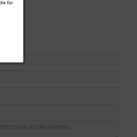
die für
ar