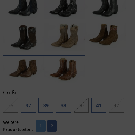
Größe
36
37
39
38
40
41
42
Weitere
1
2
Produktseiten: