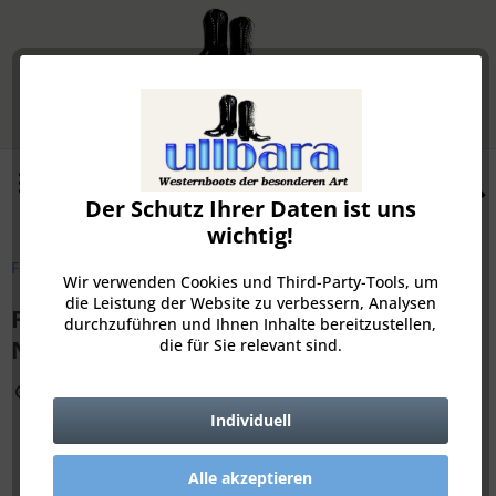
Menü
Der Schutz Ihrer Daten ist uns
Merkzettel
Mein Konto
wichtig!
Fashionboots
Wir verwenden Cookies und Third-Party-Tools, um
die Leistung der Website zu verbessern, Analysen
Fauzian Jeunesse 3866 -236 Cowboy Ignis
durchzuführen und Ihnen Inhalte bereitzustellen,
die für Sie relevant sind.
Nero
Zoom
Individuell
Alle akzeptieren