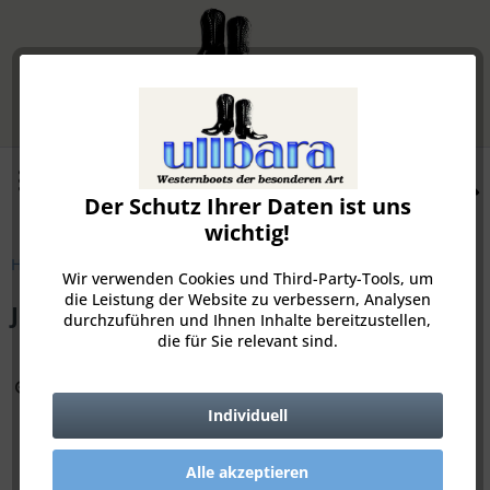
Menü
Der Schutz Ihrer Daten ist uns
Merkzettel
Mein Konto
wichtig!
Herren
Wir verwenden Cookies und Third-Party-Tools, um
die Leistung der Website zu verbessern, Analysen
Jo Ghost 2128B - 793 Montalcino NERO
durchzuführen und Ihnen Inhalte bereitzustellen,
die für Sie relevant sind.
Zoom
Individuell
Alle akzeptieren