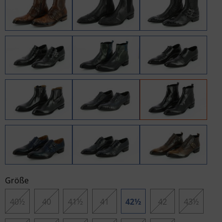
Größe
40½
40
41½
41
42½
42
43½