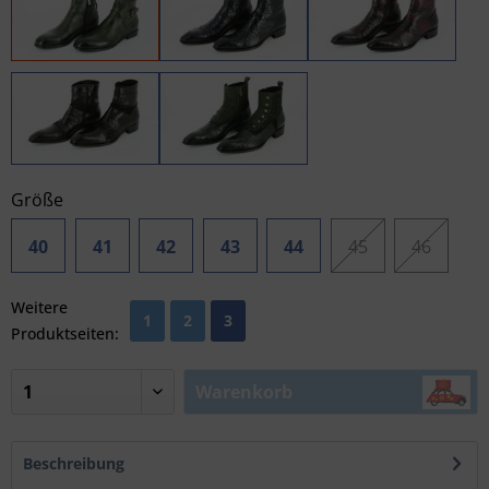
Größe
40
41
42
43
44
45
46
Weitere
1
2
3
Produktseiten:
Warenkorb
Beschreibung