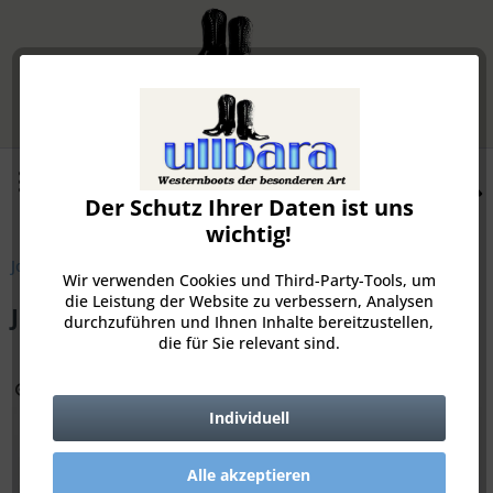
Menü
Der Schutz Ihrer Daten ist uns
Merkzettel
Mein Konto
wichtig!
Jo Ghost
Wir verwenden Cookies und Third-Party-Tools, um
die Leistung der Website zu verbessern, Analysen
Jo Ghost 5237 Bufalino Crust - Grün
durchzuführen und Ihnen Inhalte bereitzustellen,
die für Sie relevant sind.
Zoom
Individuell
Alle akzeptieren