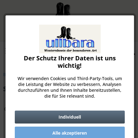
Menü
Der Schutz Ihrer Daten ist uns
Merkzettel
Mein Konto
wichtig!
Bikerboots
Wir verwenden Cookies und Third-Party-Tools, um
die Leistung der Website zu verbessern, Analysen
Sendra 4670- 58- Seta Sam
durchzuführen und Ihnen Inhalte bereitzustellen,
die für Sie relevant sind.
Zoom
Individuell
Alle akzeptieren