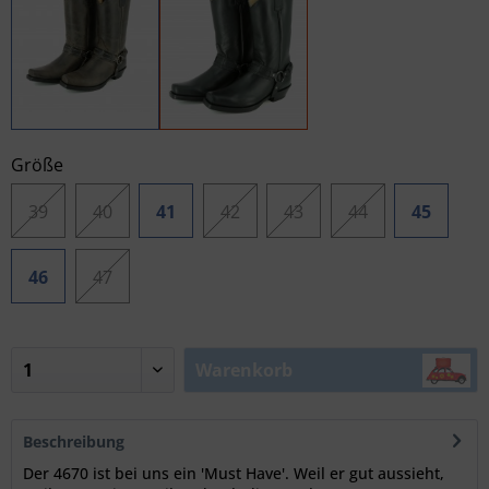
Größe
39
40
41
42
43
44
45
46
47
Warenkorb
Beschreibung
Der 4670 ist bei uns ein 'Must Have'. Weil er gut aussieht,